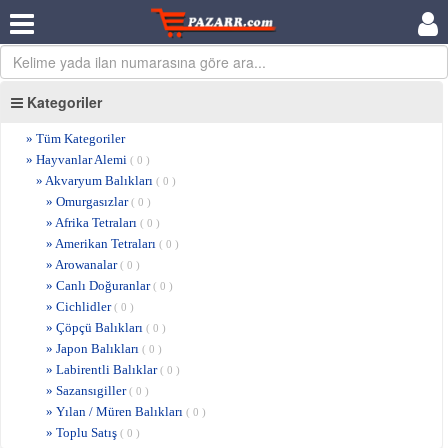
Kategoriler
» Tüm Kategoriler
» Hayvanlar Alemi
( 0 )
» Akvaryum Balıkları
( 0 )
» Omurgasızlar
( 0 )
» Afrika Tetraları
( 0 )
» Amerikan Tetraları
( 0 )
» Arowanalar
( 0 )
» Canlı Doğuranlar
( 0 )
» Cichlidler
( 0 )
» Çöpçü Balıkları
( 0 )
» Japon Balıkları
( 0 )
» Labirentli Balıklar
( 0 )
» Sazansıgiller
( 0 )
» Yılan / Müren Balıkları
( 0 )
» Toplu Satış
( 0 )