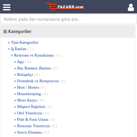
Kategoriler
» Tüm Kategoriler
» İş İlanları
( 2 )
» Restoran ve Konaklama
( 0 )
» Aşçı
( 0 )
» Bar, Barmen, Barista
( 0 )
» Bulaşıkçı
( 0 )
» Frontdesk ve Resepsiyon
( 0 )
» Host / Hostes
( 0 )
» Housekeeping
( 0 )
» Moto Kurye
( 0 )
» Müşteri İlişkileri
( 0 )
» Otel Yöneticisi
( 0 )
» Pide & Fırın Ustası
( 0 )
» Restoran Yöneticisi
( 0 )
» Servis Elemanı
( 0 )