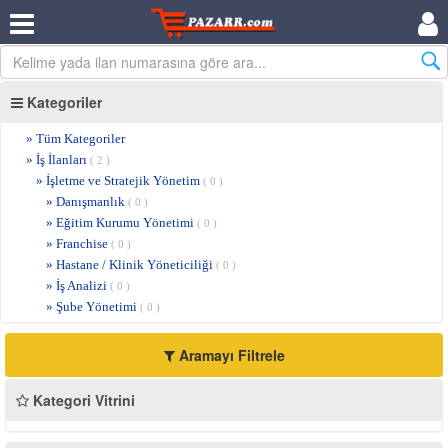
Kategoriler
» Tüm Kategoriler
» İş İlanları
( 2 )
» İşletme ve Stratejik Yönetim
( 0 )
» Danışmanlık
( 0 )
» Eğitim Kurumu Yönetimi
( 0 )
» Franchise
( 0 )
» Hastane / Klinik Yöneticiliği
( 0 )
» İş Analizi
( 0 )
» Şube Yönetimi
( 0 )
Aramayı Filtrele
Kategori Vitrini