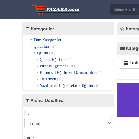
Kategoriler
Kategor
» Tüm Kategoriler
» İş İlanları
( 2 )
Katego
» Eğitim
( 0 )
» Çocuk Eğitimi
( 0 )
List
» Fitness Eğitmeni
( 0 )
» Kurumsal Eğitim ve Danışmanlık
( 0 )
» Öğretmen
( 0 )
» Yazılım ve Diğer Teknik Eğitim
( 0 )
Arama Daraltma
İl :
İlçe :