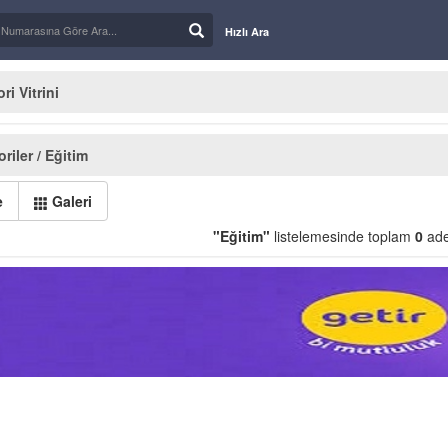
Hızlı Ara
i Vitrini
riler / Eğitim
e
Galeri
"Eğitim"
listelemesinde toplam
0
ade