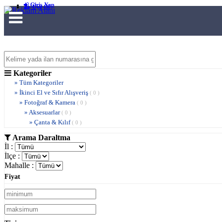
Giriş Yap
Üye Ol
Kategoriler
» Tüm Kategoriler
» İkinci El ve Sıfır Alışveriş
( 0 )
» Fotoğraf & Kamera
( 0 )
» Aksesuarlar
( 0 )
» Çanta & Kılıf
( 0 )
Arama Daraltma
İl :
İlçe :
Mahalle :
Fiyat