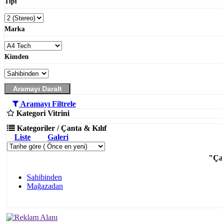
Tipi
Marka
Kimden
Aramayı Daralt
Aramayı Filtrele
Kategori Vitrini
Kategoriler / Çanta & Kılıf
Liste
Galeri
"Ça
Sahibinden
Mağazadan