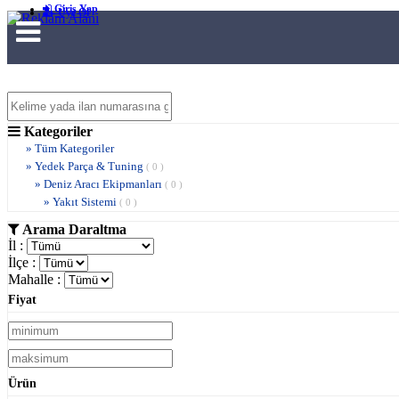
Giriş Yap
Üye Ol
Kategoriler
» Tüm Kategoriler
» Yedek Parça & Tuning
( 0 )
» Deniz Aracı Ekipmanları
( 0 )
» Yakıt Sistemi
( 0 )
Arama Daraltma
İl :
İlçe :
Mahalle :
Fiyat
Ürün