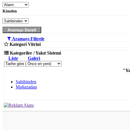
Kimden
Aramayı Daralt
Aramayı Filtrele
Kategori Vitrini
Kategoriler / Yakıt Sistemi
Liste
Galeri
"Ya
Sahibinden
Mağazadan