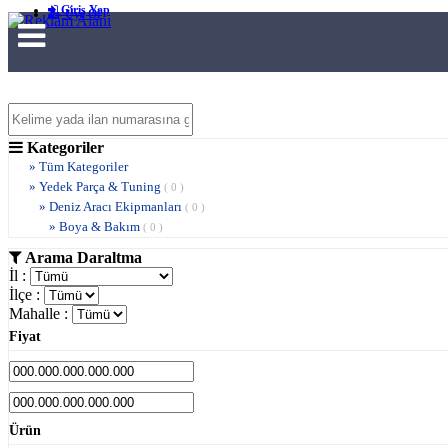
Giriş Yap
Üye Ol
Kategoriler
» Tüm Kategoriler
» Yedek Parça & Tuning
( 0 )
» Deniz Aracı Ekipmanları
( 0 )
» Boya & Bakım
( 0 )
Arama Daraltma
İl :
İlçe :
Mahalle :
Fiyat
Ürün