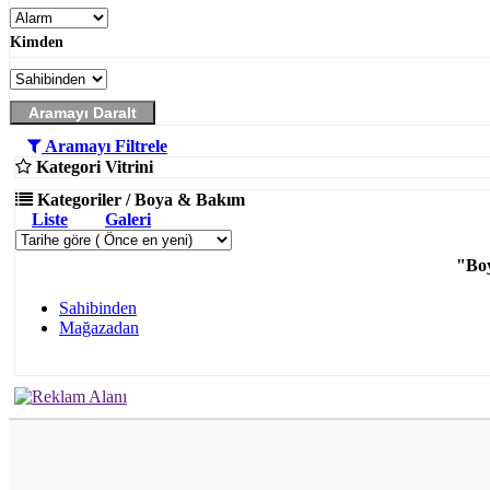
Kimden
Aramayı Daralt
Aramayı Filtrele
Kategori Vitrini
Kategoriler / Boya & Bakım
Liste
Galeri
"Bo
Sahibinden
Mağazadan