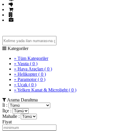
Fiyatı Düşenler
GET İlanlar
Firma Rehberi
Mağazalar
Kategoriler
» Tüm Kategoriler
» Vasıta
( 0 )
» Hava Araçları
( 0 )
» Helikopter
( 0 )
» Paramotor
( 0 )
» Uçak
( 0 )
» Yelken Kanat & Microlight
( 0 )
Arama Daraltma
İl :
İlçe :
Mahalle :
Fiyat