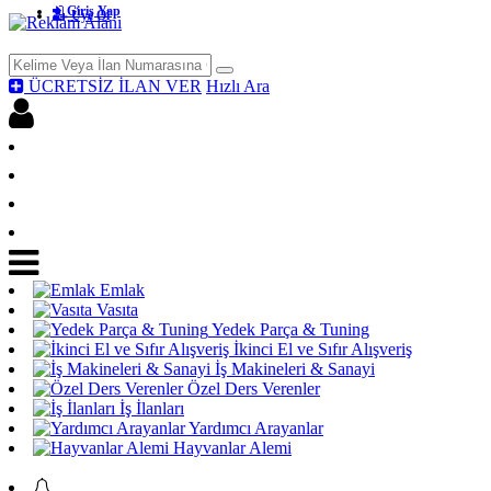
Giriş Yap
Üye Ol
ÜCRETSİZ İLAN VER
Hızlı Ara
Facebook İle Bağlan
Giriş yap
Üye Ol
Ücretsiz İlan Ver
Emlak
Vasıta
Yedek Parça & Tuning
İkinci El ve Sıfır Alışveriş
İş Makineleri & Sanayi
Özel Ders Verenler
İş İlanları
Yardımcı Arayanlar
Hayvanlar Alemi
Acil Acil İlanları