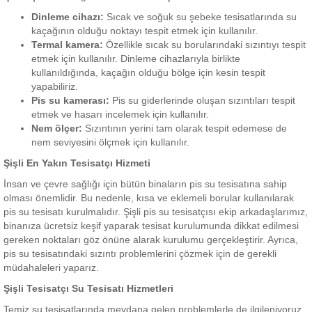
Dinleme cihazı:
Sıcak ve soğuk su şebeke tesisatlarında su
kaçağının olduğu noktayı tespit etmek için kullanılır.
Termal kamera:
Özellikle sıcak su borularındaki sızıntıyı tespit
etmek için kullanılır. Dinleme cihazlarıyla birlikte
kullanıldığında, kaçağın olduğu bölge için kesin tespit
yapabiliriz.
Pis su kamerası:
Pis su giderlerinde oluşan sızıntıları tespit
etmek ve hasarı incelemek için kullanılır.
Nem ölçer:
Sızıntının yerini tam olarak tespit edemese de
nem seviyesini ölçmek için kullanılır.
Şişli En Yakın Tesisatçı Hizmeti
İnsan ve çevre sağlığı için bütün binaların pis su tesisatına sahip
olması önemlidir. Bu nedenle, kısa ve eklemeli borular kullanılarak
pis su tesisatı kurulmalıdır. Şişli pis su tesisatçısı ekip arkadaşlarımız,
binanıza ücretsiz keşif yaparak tesisat kurulumunda dikkat edilmesi
gereken noktaları göz önüne alarak kurulumu gerçekleştirir. Ayrıca,
pis su tesisatındaki sızıntı problemlerini çözmek için de gerekli
müdahaleleri yaparız.
Şişli Tesisatçı Su Tesisatı Hizmetleri
Temiz su tesisatlarında meydana gelen problemlerle de ilgileniyoruz.