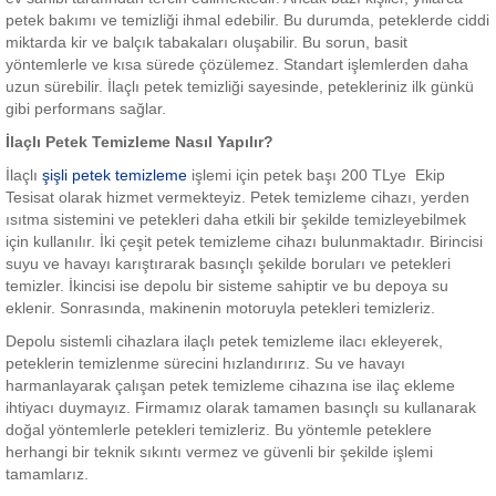
petek bakımı ve temizliği ihmal edebilir. Bu durumda, peteklerde ciddi
miktarda kir ve balçık tabakaları oluşabilir. Bu sorun, basit
yöntemlerle ve kısa sürede çözülemez. Standart işlemlerden daha
uzun sürebilir. İlaçlı petek temizliği sayesinde, petekleriniz ilk günkü
gibi performans sağlar.
İlaçlı Petek Temizleme Nasıl Yapılır?
İlaçlı
şişli petek temizleme
işlemi için petek başı 200 TLye Ekip
Tesisat olarak hizmet vermekteyiz. Petek temizleme cihazı, yerden
ısıtma sistemini ve petekleri daha etkili bir şekilde temizleyebilmek
için kullanılır. İki çeşit petek temizleme cihazı bulunmaktadır. Birincisi
suyu ve havayı karıştırarak basınçlı şekilde boruları ve petekleri
temizler. İkincisi ise depolu bir sisteme sahiptir ve bu depoya su
eklenir. Sonrasında, makinenin motoruyla petekleri temizleriz.
Depolu sistemli cihazlara ilaçlı petek temizleme ilacı ekleyerek,
peteklerin temizlenme sürecini hızlandırırız. Su ve havayı
harmanlayarak çalışan petek temizleme cihazına ise ilaç ekleme
ihtiyacı duymayız. Firmamız olarak tamamen basınçlı su kullanarak
doğal yöntemlerle petekleri temizleriz. Bu yöntemle peteklere
herhangi bir teknik sıkıntı vermez ve güvenli bir şekilde işlemi
tamamlarız.