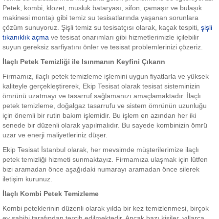
Petek, kombi, klozet, musluk bataryası, sifon, çamaşır ve bulaşık
makinesi montajı gibi temiz su tesisatlarında yaşanan sorunlara
çözüm sunuyoruz. Şişli temiz su tesisatçısı olarak, kaçak tespiti,
şişli
tıkanıklık açma
ve tesisat onarımları gibi hizmetlerimizle içilebilir
suyun gereksiz sarfiyatını önler ve tesisat problemlerinizi çözeriz.
İlaçlı Petek Temizliği ile Isınmanın Keyfini Çıkarın
Firmamız, ilaçlı petek temizleme işlemini uygun fiyatlarla ve yüksek
kaliteyle gerçekleştirerek, Ekip Tesisat olarak tesisat sisteminizin
ömrünü uzatmayı ve tasarruf sağlamanızı amaçlamaktadır. İlaçlı
petek temizleme, doğalgaz tasarrufu ve sistem ömrünün uzunluğu
için önemli bir rutin bakım işlemidir. Bu işlem en azından her iki
senede bir düzenli olarak yapılmalıdır. Bu sayede kombinizin ömrü
uzar ve enerji maliyetleriniz düşer.
Ekip Tesisat İstanbul olarak, her mevsimde müşterilerimize ilaçlı
petek temizliği hizmeti sunmaktayız. Firmamıza ulaşmak için lütfen
bizi aramadan önce aşağıdaki numarayı aramadan önce silerek
iletişim kurunuz.
İlaçlı Kombi Petek Temizleme
Kombi peteklerinin düzenli olarak yılda bir kez temizlenmesi, birçok
ev sahibi tarafından tercih edilmektedir. Ancak bazı kişiler, yıllarca