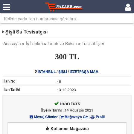
Şişli Su Tesisatçısı
Anasayfa
»
İş İlanları
»
Tamir ve Bakım
»
Tesisat İşleri
300 TL
İSTANBUL
/
ŞİŞLİ
/
İZZETPAŞA MAH.
İlan No
46
İlan Tarihi
13-12-2023
inan türk
Üyelik Tarihi :
14 Ağustos 2021
Mesaj Gönder
|
Mağazaya Git
|
Profil
Kullanıcı Mağazası